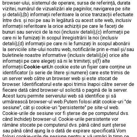
browser-ului, sistemul de operare, sursa de referință, durata
vizitei, numărul de vizualizări ale paginilor, navigarea pe site
și detalii);(b) informații referitoare la orice tranzacții efectuate
între dvs. și noi pe sau în legătură cu acest site web, inclusiv
informații referitoare la orice achiziții pe care le faceți de
bunuri sau servicii de la noi (inclusiv detalii);(c) informații pe
care ni le furnizați în scopul înregistrării la noi (inclusiv
detalii);(d) informații pe care ni le furnizați în scopul abonării
la serviciile site-ului nostru web, notificările prin e-mail și/sau
buletinele noastre informative (inclusiv detalii);(e) orice alte
informații pe care alegeți să ni le trimiteți; și(f) alte
informații.
Cookie-uri
Un cookie este un fișier care conține un
identificator (o serie de litere și numere) care este trimis de
un server web către un browser web și este stocat de
browser. Identificatorul este apoi trimis înapoi către server de
fiecare dată când browser-ul solicită o pagină de la server.
Acest lucru permite serverului web să identifice și să
urmărească browser-ul web.Putem folosi atât cookie-uri "de
sesiune", cât și cookie-uri "persistente" pe site-ul web.
Cookie-urile de sesiune vor fi șterse de pe computerul dvs.
când închideți browser-ul. Cookie-urile persistente vor
rămâne stocate pe computerul dvs. până când sunt șterse
sau până când ajung la o dată de expirare specificată.Vom
folosi cookie-urile de sesiune pentru a: vă urmări în timp ce