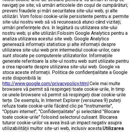
navigați pe site; vă urmări articolele din coșul de cumpărături;
preveni fraudele și mări securitatea site-ului web; și alte
utilizări. Vom folosi cookie-urile persistente pentru a: permite
site-ului nostru web să vă recunoască atunci când vizitați;
urmări preferințele dvs. în legătură cu utilizarea site-ului
nostru web; și alte utilizări.Folosim Google Analytics pentru a
analiza utilizarea acestui site web. Google Analytics
generează informații statistice și alte informații despre
utilizarea site-ului web prin intermediul cookie-urilor, care
sunt stocate pe computerele utilizatorilor. Informațiile
generate referitoare la site-ul nostru web sunt utilizate pentru
a crea rapoarte despre utilizarea site-ului web. Google va
stoca aceste informații. Politica de confidențialitate a Google
este disponibilă la:
http://www.google.com/privacypolicy.html
.Cele mai multe
browsere vă permit să respingeți toate cookie-urile, în timp
ce unele browsere vă permit să respingeți doar cookie-urile
terțe. De exemplu, în Internet Explorer (versiunea 9) puteți
refuza toate cookie-urile făcând clic pe "Instrumente",
"Opțiuni internet", "Confidențialitate" și selectând "Blocare
toate cookie-urile" folosind selectorul culisant. Blocarea
tuturor cookie-urilor va avea însă un impact negativ asupra
utilizabilității multor site-uri web, inclusiv acesta.
Utilizarea