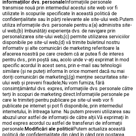
informațiilor dvs. personale
Informațiile personale
transmise nouă prin intermediul acestui site web vor fi
utilizate în scopurile specificate în această politică de
confidențialitate sau în părți relevante ale site-ului web.Putem
utiliza informațiile dvs. personale pentru a:(a) administra site-
ul web;(b) îmbunătăți experiența dvs. de navigare prin
personalizarea site-ului web;(c) permite utilizarea serviciilor
disponibile pe site-ul web;(d) vă trimite buletinul nostru
informativ și alte comunicări de marketing referitoare la
afacerea noastră pe care credem că ar putea fi de interes
pentru dvs., prin poștă sau, acolo unde v-ați exprimat în mod
specific acordul în acest sens, prin e-mail sau tehnologii
similare (și ne puteți informa în orice moment dacă nu mai
doriți comunicări de marketing);(g) menține securitatea site-
ului web și preveni fraudele;Nu vom furniza, fără
consimțământul dvs. expres, informațiile dvs. personale către
terți în scopuri de marketing direct.Informațiile personale pe
care le trimiteți pentru publicare pe site-ul web vor fi
publicate pe internet și pot fi disponibile, prin intermediul
internetului, în întreaga lume. Nu putem preveni utilizarea sau
abuzul unor astfel de informații de către alții.Vă exprimați în
mod expres acordul cu astfel de transferuri de informații
personale.
Modificări ale politicii
Putem actualiza această
politică de confidențialitate din când în când prin postarea